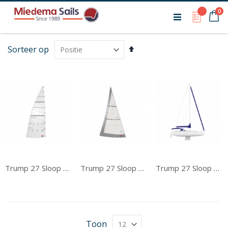
Ca
pr
0
My Qu
Van
Sorteer op
hoog
naar
laag
sorteren
Trump 27 Sloop #1 Grootzeil
Trump 27 Sloop #1 Voorzeil
Trump 27 Sloop #1 Tentwerk
Toon