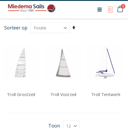
Ca
0
My Qu
Van
Sorteer op
hoog
naar
laag
sorteren
Troll Grootzeil
Troll Voorzeil
Troll Tentwerk
Toon