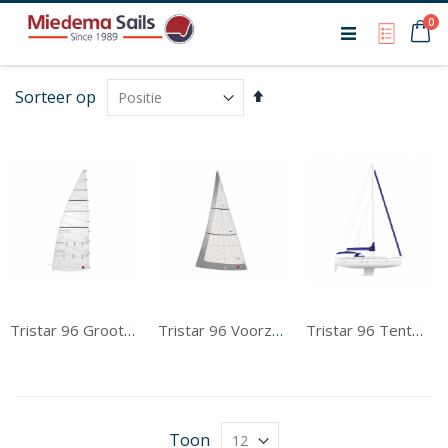
Ca
0
My Qu
Van
Sorteer op
hoog
naar
laag
sorteren
Tristar 96 Grootzeil
Tristar 96 Voorzeil
Tristar 96 Tentwerk
Toon