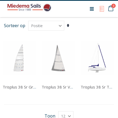
Ca
0
My Qu
Van
Sorteer op
hoog
naar
laag
sorteren
Trisplus 38 Sr Grootzeil
Trisplus 38 Sr Voorzeil
Trisplus 38 Sr Tentwerk
Toon