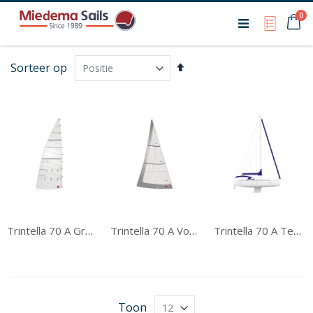
Ca
0
My Qu
Van
Sorteer op
hoog
naar
laag
sorteren
Trintella 70 A Grootzeil
Trintella 70 A Voorzeil
Trintella 70 A Tentwerk
Toon