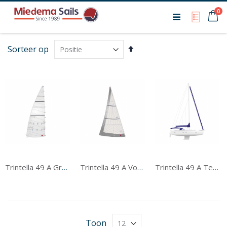
Ca
0
My Qu
Van
Sorteer op
hoog
naar
laag
sorteren
Trintella 49 A Grootzeil
Trintella 49 A Voorzeil
Trintella 49 A Tentwerk
Toon