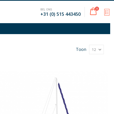
Cart
0
BEL ONS
M
+31 (0) 515 443450
Toon