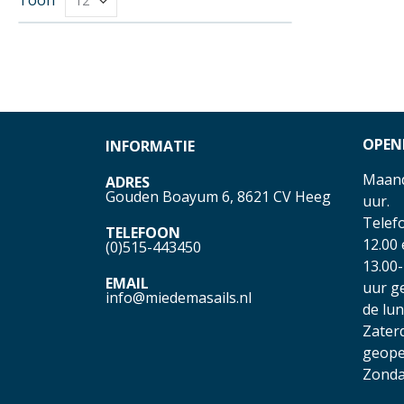
OPEN
INFORMATIE
Maand
ADRES
Gouden Boayum 6, 8621 CV Heeg
uur.
Telefo
TELEFOON
12.00
(0)515-443450
13.00-
EMAIL
uur g
info@miedemasails.nl
de lu
Zater
geope
Zonda