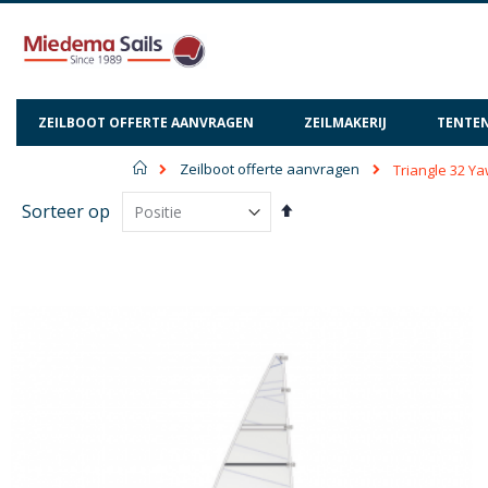
ZEILBOOT OFFERTE AANVRAGEN
ZEILMAKERIJ
TENTEN
Home
Zeilboot offerte aanvragen
Triangle 32 Ya
Van
Sorteer op
hoog
naar
laag
sorteren