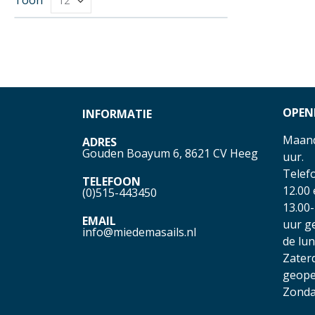
OPEN
INFORMATIE
Maand
ADRES
Gouden Boayum 6, 8621 CV Heeg
uur.
Telefo
TELEFOON
12.00
(0)515-443450
13.00-
EMAIL
uur g
info@miedemasails.nl
de lu
Zater
geope
Zonda