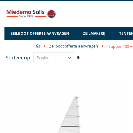
ZEILBOOT OFFERTE AANVRAGEN
ZEILMAKERIJ
TENTEN
Home
Zeilboot offerte aanvragen
Trapper 400 H
Van
Sorteer op
hoog
naar
laag
sorteren