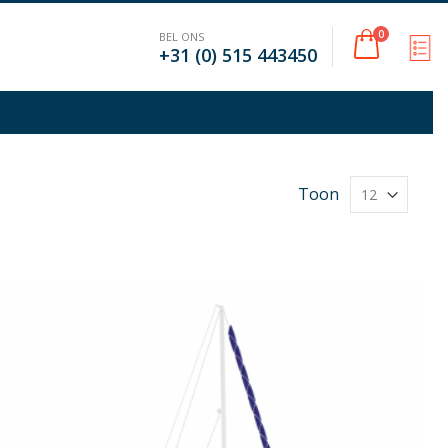
Cart
0
BEL ONS
M
+31 (0) 515 443450
Toon