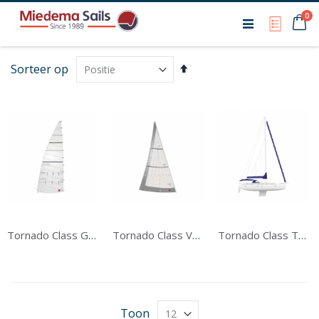
Ca
0
My Qu
Van
Sorteer op
hoog
naar
laag
sorteren
Tornado Class Grootzeil
Tornado Class Voorzeil
Tornado Class Tentwerk
Toon