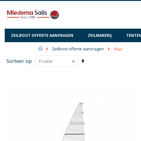
ZEILBOOT OFFERTE AANVRAGEN
ZEILMAKERIJ
TENTEN
Home
Zeilboot offerte aanvragen
Thor
Van
Sorteer op
hoog
naar
laag
sorteren