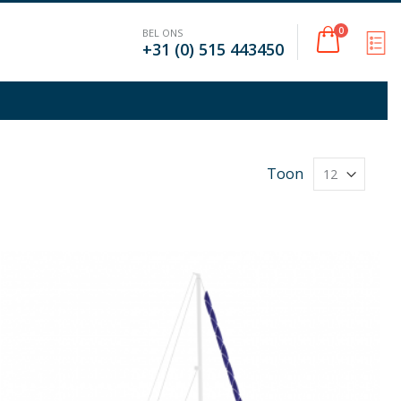
Cart
0
BEL ONS
M
+31 (0) 515 443450
Toon