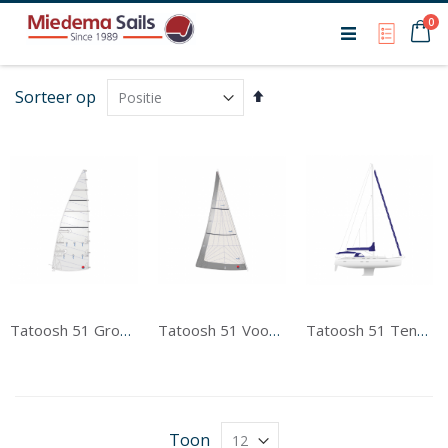
Ca
0
My Qu
Van
Sorteer op
hoog
naar
laag
sorteren
Tatoosh 51 Grootzeil
Tatoosh 51 Voorzeil
Tatoosh 51 Tentwerk
Toon