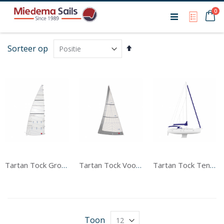
Ca
0
My Qu
Van
Sorteer op
hoog
naar
laag
sorteren
Tartan Tock Grootzeil
Tartan Tock Voorzeil
Tartan Tock Tentwerk
Toon