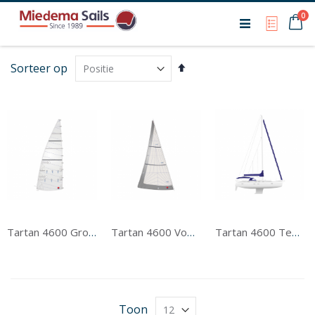
Ca
0
My Qu
Van
Sorteer op
hoog
naar
laag
sorteren
Tartan 4600 Grootzeil
Tartan 4600 Voorzeil
Tartan 4600 Tentwerk
Toon