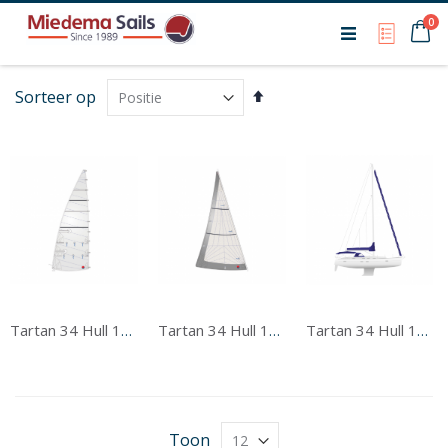
Ca
0
My Qu
Van
Sorteer op
hoog
naar
laag
sorteren
Tartan 34 Hull 125-200 Grootzeil
Tartan 34 Hull 125-200 Voorzeil
Tartan 34 Hull 125-200 Tentwerk
Toon