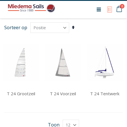
Ca
0
My Qu
Van
Sorteer op
hoog
naar
laag
sorteren
T 24 Grootzeil
T 24 Voorzeil
T 24 Tentwerk
Toon