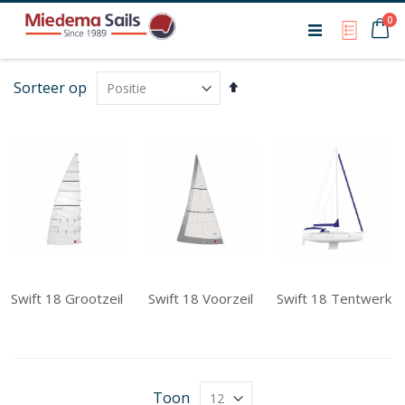
Ca
0
My Qu
Van
Sorteer op
hoog
naar
laag
sorteren
Swift 18 Grootzeil
Swift 18 Voorzeil
Swift 18 Tentwerk
Toon