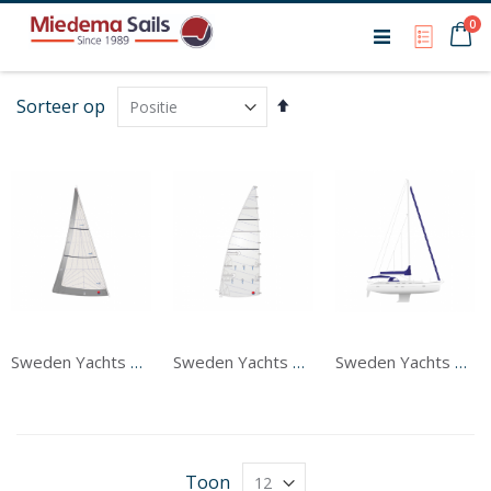
Ca
0
My Qu
Van
Sorteer op
hoog
naar
laag
sorteren
Sweden Yachts 340 Voorzeil
Sweden Yachts 340 Grootzeil
Sweden Yachts 340 Tentwerk
Toon