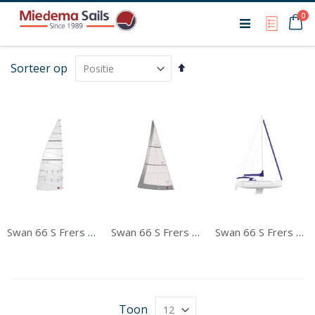
Ca
0
My Qu
Van
Sorteer op
hoog
naar
laag
sorteren
Swan 66 S Frers Grootzeil
Swan 66 S Frers Voorzeil
Swan 66 S Frers Tentwerk
Toon