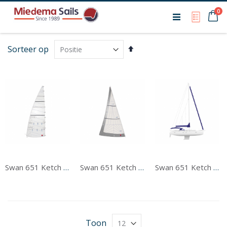
Ca
0
My Qu
Van
Sorteer op
hoog
naar
laag
sorteren
Swan 651 Ketch Grootzeil
Swan 651 Ketch Voorzeil
Swan 651 Ketch Tentwerk
Toon