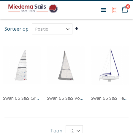
Ca
0
My Qu
Van
Sorteer op
hoog
naar
laag
sorteren
Swan 65 S&S Grootzeil
Swan 65 S&S Voorzeil
Swan 65 S&S Tentwerk
Toon