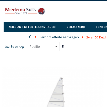
ZEILBOOT OFFERTE AANVRAGEN
ZEILMAKERIJ
TENTEN
Home
Zeilboot offerte aanvragen
Swan 57 Ketc
Van
Sorteer op
hoog
naar
laag
sorteren