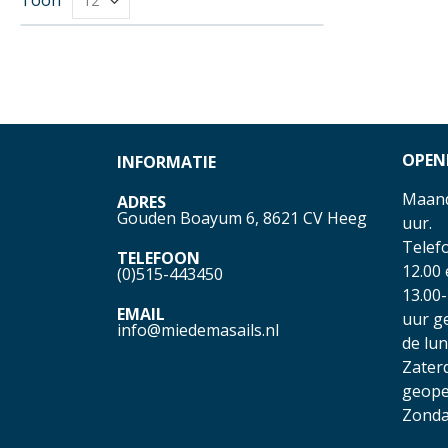
OPEN
INFORMATIE
Maand
ADRES
Gouden Boayum 6, 8621 CV Heeg
uur.
Telefo
TELEFOON
12.00
(0)515-443450
13.00-
EMAIL
uur g
info@miedemasails.nl
de lu
Zater
geope
Zonda