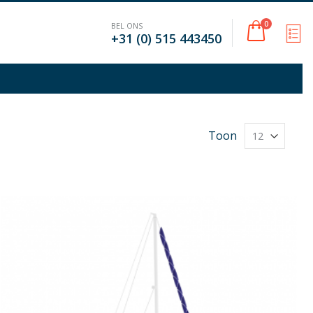
Cart
0
BEL ONS
M
+31 (0) 515 443450
Toon