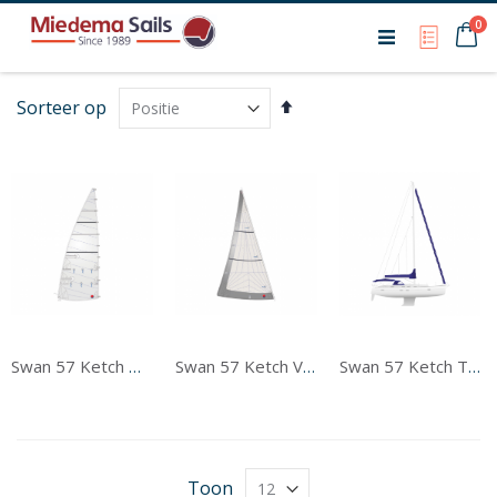
Ca
0
My Qu
Van
Sorteer op
hoog
naar
laag
sorteren
Swan 57 Ketch Grootzeil
Swan 57 Ketch Voorzeil
Swan 57 Ketch Tentwerk
Toon