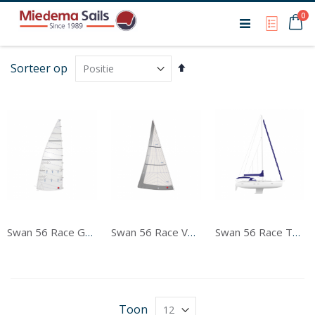
Ca
0
My Qu
Van
Sorteer op
hoog
naar
laag
sorteren
Swan 56 Race Grootzeil
Swan 56 Race Voorzeil
Swan 56 Race Tentwerk
Toon