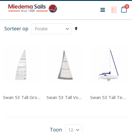
Ca
0
My Qu
Van
Sorteer op
hoog
naar
laag
sorteren
Swan 53 Tall Grootzeil
Swan 53 Tall Voorzeil
Swan 53 Tall Tentwerk
Toon