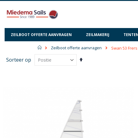
ZEILBOOT OFFERTE AANVRAGEN
ZEILMAKERIJ
TENTEN
Home
Zeilboot offerte aanvragen
Swan 53 Frers
Van
Sorteer op
hoog
naar
laag
sorteren