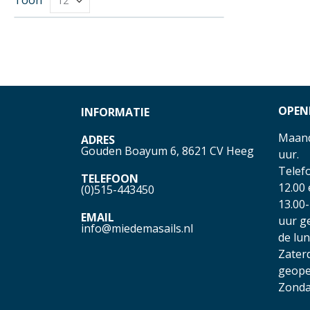
OPEN
INFORMATIE
Maand
ADRES
Gouden Boayum 6, 8621 CV Heeg
uur.
Telefo
TELEFOON
12.00
(0)515-443450
13.00-
EMAIL
uur g
info@miedemasails.nl
de lu
Zater
geope
Zonda