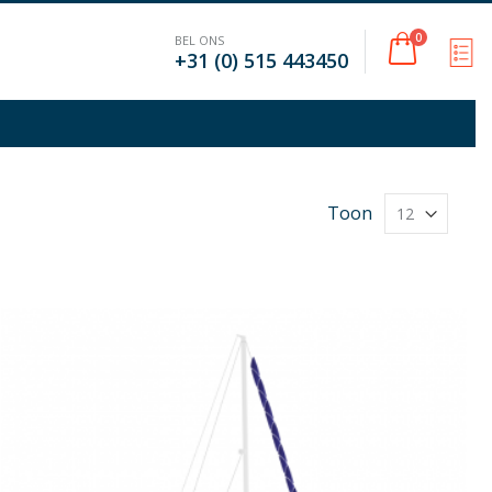
Cart
0
BEL ONS
M
+31 (0) 515 443450
Toon