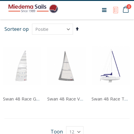
Ca
0
My Qu
Van
Sorteer op
hoog
naar
laag
sorteren
Swan 48 Race Grootzeil
Swan 48 Race Voorzeil
Swan 48 Race Tentwerk
Toon