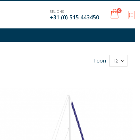
Cart
0
BEL ONS
M
+31 (0) 515 443450
Toon