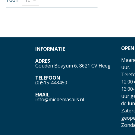
OPEN
INFORMATIE
Maand
ADRES
Gouden Boayum 6, 8621 CV Heeg
uur.
Telefo
TELEFOON
12.00
(0)515-443450
13.00-
EMAIL
uur g
info@miedemasails.nl
de lu
Zater
geope
Zonda