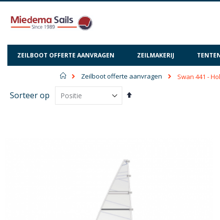
ZEILBOOT OFFERTE AANVRAGEN
ZEILMAKERIJ
TENTEN
Home
Zeilboot offerte aanvragen
Swan 441 - Ho
Van
Sorteer op
hoog
naar
laag
sorteren