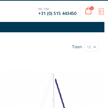
Cart
0
BEL ONS
M
+31 (0) 515 443450
Toon