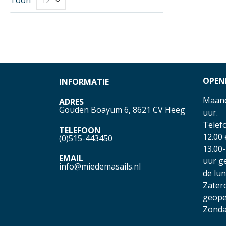
OPEN
INFORMATIE
Maand
ADRES
Gouden Boayum 6, 8621 CV Heeg
uur.
Telefo
TELEFOON
12.00
(0)515-443450
13.00-
EMAIL
uur g
info@miedemasails.nl
de lu
Zater
geope
Zonda