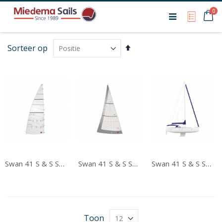
Ca
0
My Qu
Van
Sorteer op
hoog
naar
laag
sorteren
Swan 41 S & S Short Rigg Grootzeil
Swan 41 S & S Short Rigg Voorzeil
Swan 41 S & S Short Rigg Tentwerk
Toon