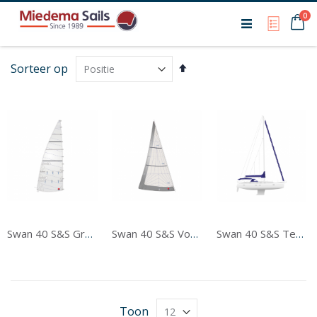
Ca
0
My Qu
Van
Sorteer op
hoog
naar
laag
sorteren
Swan 40 S&S Grootzeil
Swan 40 S&S Voorzeil
Swan 40 S&S Tentwerk
Toon