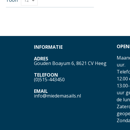
OPEN
INFORMATIE
Maand
ADRES
Gouden Boayum 6, 8621 CV Heeg
uur.
Telefo
TELEFOON
12.00
(0)515-443450
13.00-
EMAIL
uur g
info@miedemasails.nl
de lu
Zater
geope
Zonda