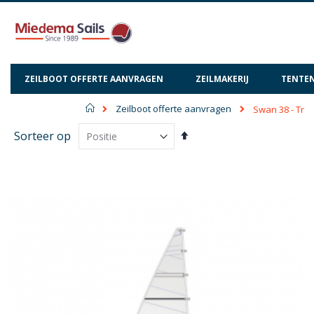
ZEILBOOT OFFERTE AANVRAGEN
ZEILMAKERIJ
TENTEN
Home
Zeilboot offerte aanvragen
Swan 38 - Tr
Van
Sorteer op
hoog
naar
laag
sorteren