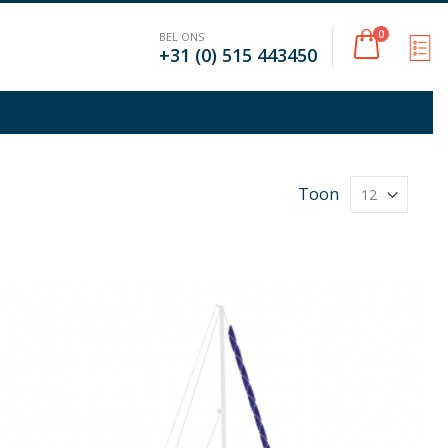
Cart
0
BEL ONS
M
+31 (0) 515 443450
Toon