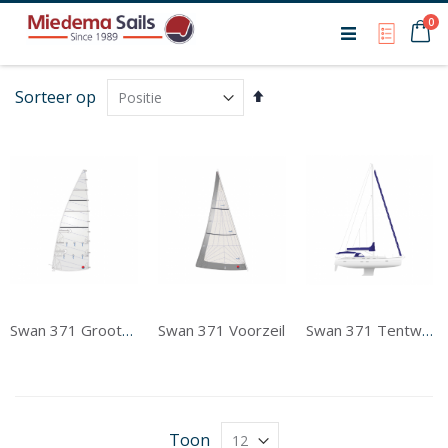
Ca
0
My Qu
Van
Sorteer op
hoog
naar
laag
sorteren
Swan 371 Voorzeil
Swan 371 Grootzeil
Swan 371 Tentwerk
Toon