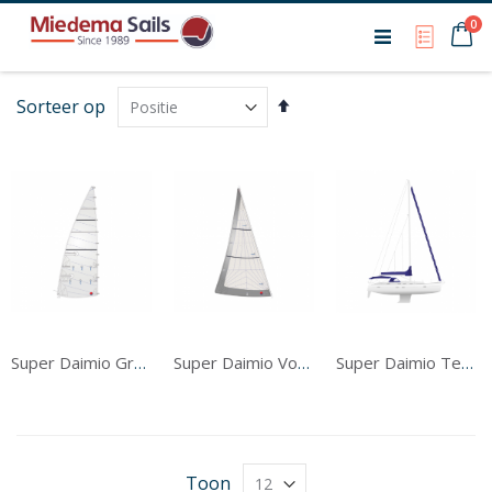
Ca
0
My Qu
Van
Sorteer op
hoog
naar
laag
sorteren
Super Daimio Grootzeil
Super Daimio Voorzeil
Super Daimio Tentwerk
Toon