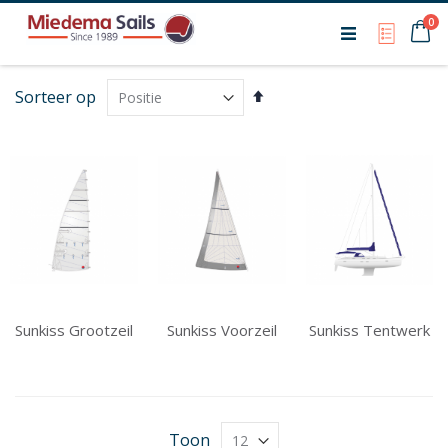
Ca
0
My Qu
Van
Sorteer op
hoog
naar
laag
sorteren
Sunkiss Grootzeil
Sunkiss Voorzeil
Sunkiss Tentwerk
Toon