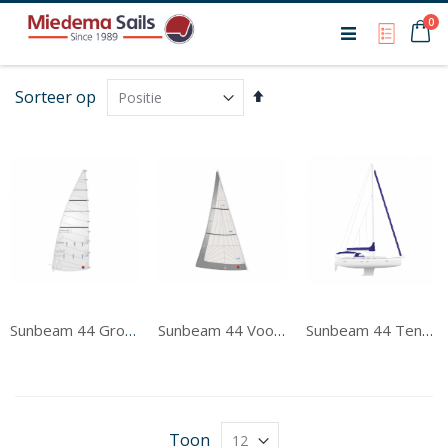
Ca
0
My Qu
Van
Sorteer op
hoog
naar
laag
sorteren
Sunbeam 44 Grootzeil
Sunbeam 44 Voorzeil
Sunbeam 44 Tentwerk
Toon