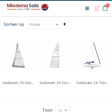
Ca
0
My Qu
Van
Sorteer op
hoog
naar
laag
sorteren
Sunbeam 24 Voorzeil
Sunbeam 24 Grootzeil
Sunbeam 24 Tentwerk
Toon