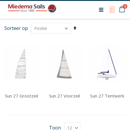
Ca
0
My Qu
Van
Sorteer op
hoog
naar
laag
sorteren
Sun 27 Grootzeil
Sun 27 Voorzeil
Sun 27 Tentwerk
Toon