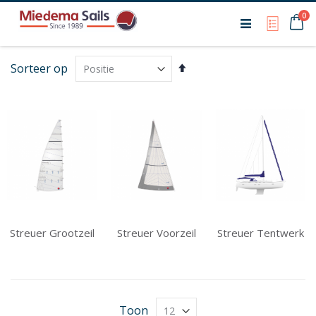
Ca
0
My Qu
Van
Sorteer op
hoog
naar
laag
sorteren
Streuer Grootzeil
Streuer Voorzeil
Streuer Tentwerk
Toon