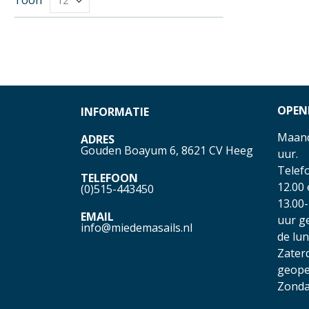
OPEN
INFORMATIE
Maand
ADRES
Gouden Boayum 6, 8621 CV Heeg
uur.
Telefo
TELEFOON
12.00
(0)515-443450
13.00-
EMAIL
uur g
info@miedemasails.nl
de lu
Zater
geope
Zonda