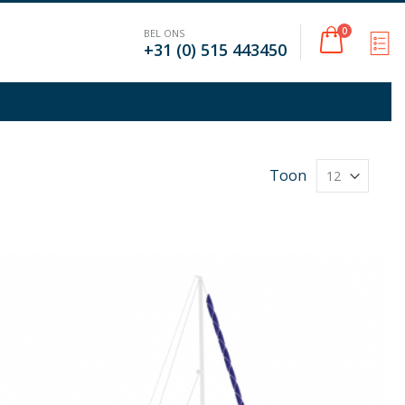
Cart
0
BEL ONS
M
+31 (0) 515 443450
Toon