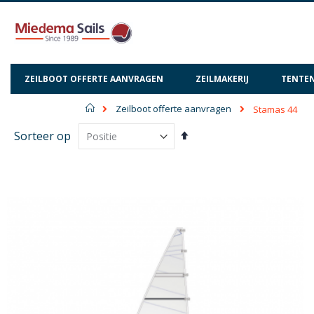
ZEILBOOT OFFERTE AANVRAGEN
ZEILMAKERIJ
TENTEN
Home
Zeilboot offerte aanvragen
Stamas 44
Van
Sorteer op
hoog
naar
laag
sorteren