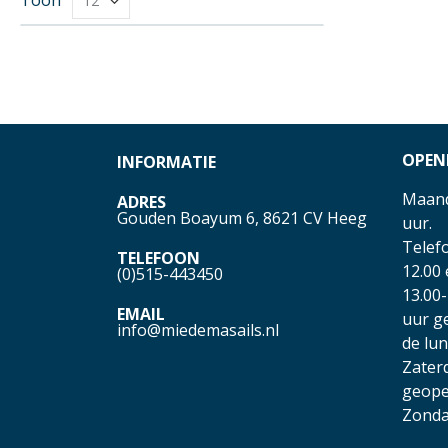
OPEN
INFORMATIE
Maand
ADRES
Gouden Boayum 6, 8621 CV Heeg
uur.
Telefo
TELEFOON
12.00
(0)515-443450
13.00-
EMAIL
uur g
info@miedemasails.nl
de lu
Zater
geope
Zonda