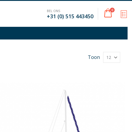
Cart
0
BEL ONS
M
+31 (0) 515 443450
Toon