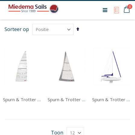
Ca
0
My Qu
Van
Sorteer op
hoog
naar
laag
sorteren
Spurn & Trotter Ii Grootzeil
Spurn & Trotter Ii Voorzeil
Spurn & Trotter Ii Tentwerk
Toon