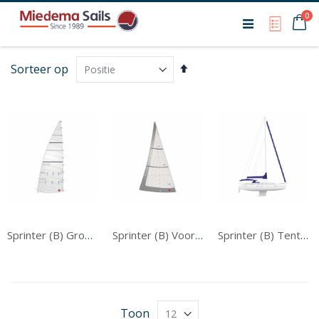
Ca
0
My Qu
Van
Sorteer op
hoog
naar
laag
sorteren
Sprinter (B) Grootzeil
Sprinter (B) Voorzeil
Sprinter (B) Tentwerk
Toon