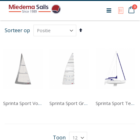
Ca
0
My Qu
Van
Sorteer op
hoog
naar
laag
sorteren
Sprinta Sport Voorzeil
Sprinta Sport Grootzeil
Sprinta Sport Tentwerk
Toon