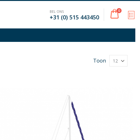
Cart
0
BEL ONS
M
+31 (0) 515 443450
Toon