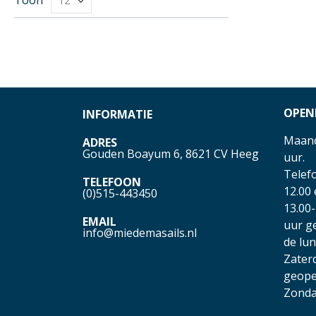
OPEN
INFORMATIE
Maand
ADRES
Gouden Boayum 6, 8621 CV Heeg
uur.
Telefo
TELEFOON
12.00
(0)515-443450
13.00-
EMAIL
uur g
info@miedemasails.nl
de lu
Zater
geope
Zonda