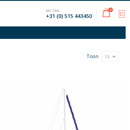
Cart
0
BEL ONS
M
+31 (0) 515 443450
Toon