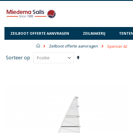
ZEILBOOT OFFERTE AANVRAGEN
ZEILMAKERIJ
TENTEN
Home
Zeilboot offerte aanvragen
Spencer 42
Van
Sorteer op
hoog
naar
laag
sorteren