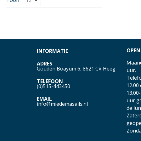
OPEN
INFORMATIE
Maand
ADRES
Gouden Boayum 6, 8621 CV Heeg
uur.
Telefo
TELEFOON
12.00
(0)515-443450
13.00-
EMAIL
uur g
info@miedemasails.nl
de lu
Zater
geope
Zonda