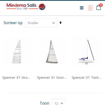
Ca
0
My Qu
Van
Sorteer op
hoog
naar
laag
sorteren
Spencer 31 Grootzeil
Spencer 31 Voorzeil
Spencer 31 Tentwerk
Toon