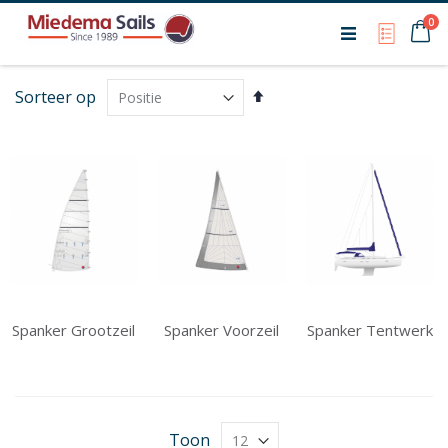
Ca
0
My Qu
Van
Sorteer op
hoog
naar
laag
sorteren
Spanker Grootzeil
Spanker Voorzeil
Spanker Tentwerk
Toon