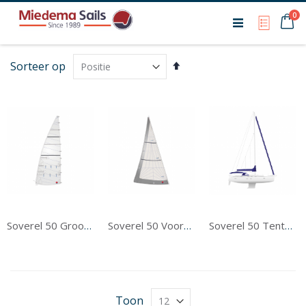
Ca
0
My Qu
Van
Sorteer op
hoog
naar
laag
sorteren
Soverel 50 Grootzeil
Soverel 50 Voorzeil
Soverel 50 Tentwerk
Toon