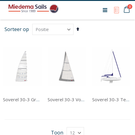
Ca
0
My Qu
Van
Sorteer op
hoog
naar
laag
sorteren
Soverel 30-3 Grootzeil
Soverel 30-3 Voorzeil
Soverel 30-3 Tentwerk
Toon