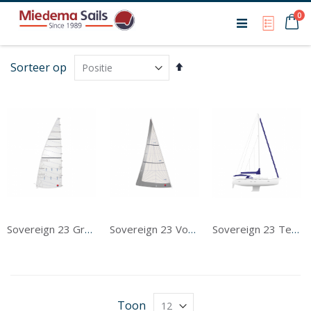
Ca
0
My Qu
Van
Sorteer op
hoog
naar
laag
sorteren
Sovereign 23 Grootzeil
Sovereign 23 Voorzeil
Sovereign 23 Tentwerk
Toon